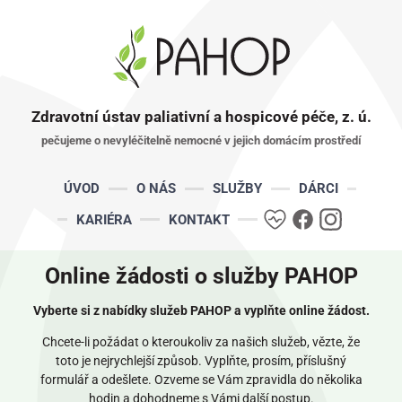
Zdravotní ústav paliativní a hospicové péče, z. ú.
pečujeme o nevyléčitelně nemocné v jejich domácím prostředí
ÚVOD
O NÁS
SLUŽBY
DÁRCI
DA
FB
IG
KARIÉRA
KONTAKT
Online žádosti o služby PAHOP
Vyberte si z nabídky služeb PAHOP a vyplňte online žádost.
Chcete-li požádat o kteroukoliv za našich služeb, vězte, že
toto je nejrychlejší způsob. Vyplňte, prosím, příslušný
formulář a odešlete. Ozveme se Vám zpravidla do několika
hodin a dohodneme s Vámi další postup.